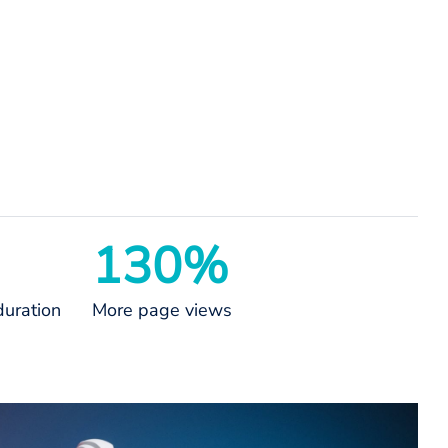
130%
duration
More page views