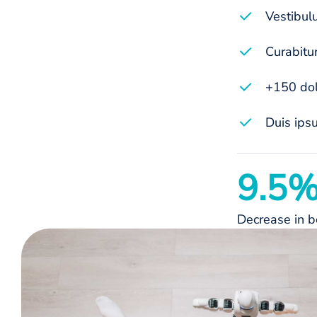
Vestibulu
Curabitu
+150 dolo
Duis ipsu
9.5
Decrease in b