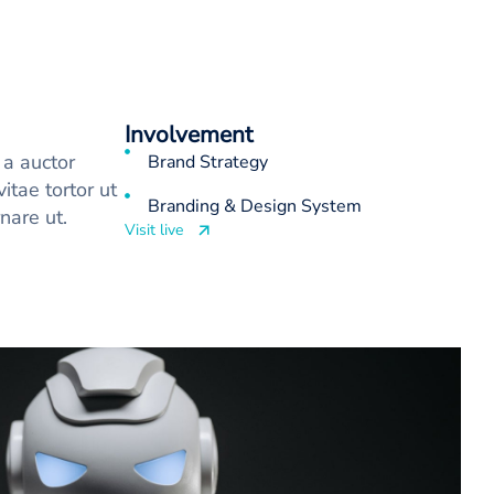
Involvement
 a auctor
Brand Strategy
itae tortor ut
Branding & Design System
nare ut.
Visit live