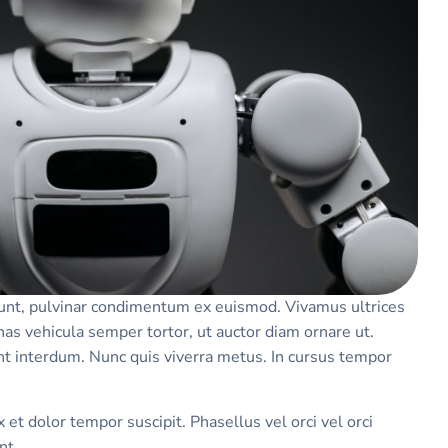
idunt, pulvinar condimentum ex euismod. Vivamus ultrices
as vehicula semper tortor, ut auctor diam ornare ut.
dunt interdum. Nunc quis viverra metus. In cursus tempor
et dolor tempor suscipit. Phasellus vel orci vel orci
nt.