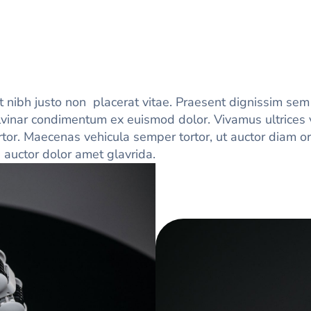
 nibh justo non placerat vitae. Praesent dignissim sem
pulvinar condimentum ex euismod dolor. Vivamus ultrices v
tor. Maecenas vehicula semper tortor, ut auctor diam or
 auctor dolor amet glavrida.