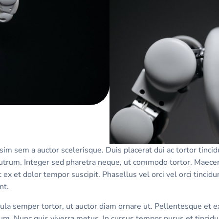
sim sem a auctor scelerisque. Duis placerat dui ac tortor tinc
 rutrum. Integer sed pharetra neque, ut commodo tortor. Maecen
 ex et dolor tempor suscipit. Phasellus vel orci vel orci tinci
nt.
la semper tortor, ut auctor diam ornare ut. Pellentesque et ex 
dum. Nunc quis viverra metus. In cursus tempor purus et tincidu