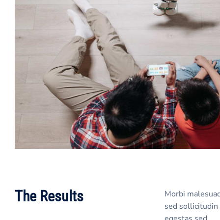
The Results
Morbi malesuada,
sed sollicitudi
egestas sed.