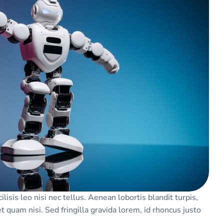
lisis leo nisi nec tellus. Aenean lobortis blandit turpis,
 quam nisi. Sed fringilla gravida lorem, id rhoncus justo