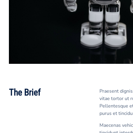
The Brief
Praesent dignis
vitae tortor ut
Pellentesque et
purus et tincidu
Maecenas vehicu
tincidunt inter