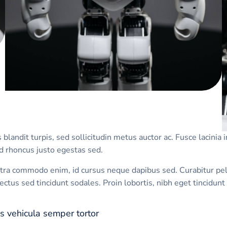
 blandit turpis, sed sollicitudin metus auctor ac. Fusce lacinia
id rhoncus justo egestas sed.
tra commodo enim, id cursus neque dapibus sed. Curabitur pell
ctus sed tincidunt sodales. Proin lobortis, nibh eget tincidunt 
 vehicula semper tortor