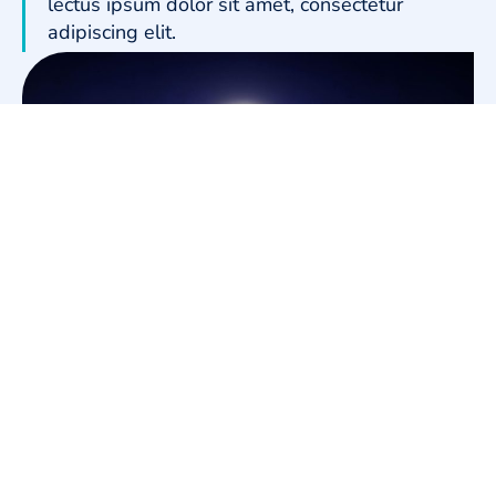
lectus ipsum dolor sit amet, consectetur
adipiscing elit.
Our Approach
Vivamus porttitor scelerisque tellus, in ultrices metus.
In lacus lectus, porta vel vulputate ac, vehicula vitae
nibh. Duis ipsum dui, auctor nec turpis eu, posuere
fermentum augue. Praesent tellus justo, aliquam sit
amet facilisis vel, feugiat nec felis. In ultricies iaculis
ipsum vitae placerat. Morbi malesuada, felis eget
aliquam hendrerit, felis ex tincidunt mi, gravida facilisis