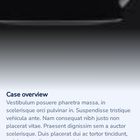
Case overview
Vestibulum posuere pharetra massa, in
scelerisque orci pulvinar in. Suspendisse tristique
vehicula ante. Nam consequat nibh justo non
placerat vitae. Praesent dignissim sem a auctor
scelerisque. Duis placerat dui ac tortor tincidunt,