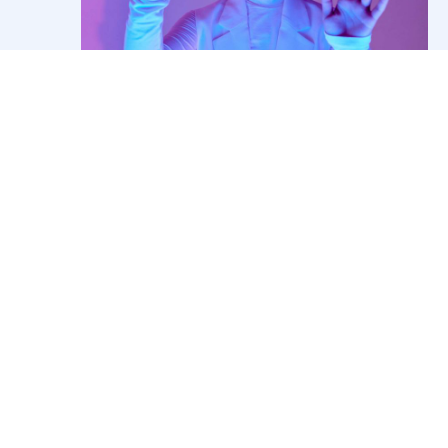
Our Approach
Vivamus porttitor scelerisque tellus, in ultrices metus.
In lacus lectus, porta vel vulputate ac, vehicula vitae
nibh. Duis ipsum dui, auctor nec turpis eu, posuere
fermentum augue. Praesent tellus justo, aliquam sit
amet facilisis vel, feugiat nec felis. In ultricies iaculis
ipsum vitae placerat. Morbi malesuada, felis eget
aliquam hendrerit, felis ex tincidunt mi, gravida facilisis
leo nisi nec tellus. Aenean lobortis blandit turpis, sed
sollicitudin metus auctor ac. Fusce lacinia interdum
metus. Pellentesque et quam nisi. Sed fringilla gravida
lorem, id rhoncus justo egestas sed.
Curabitur pharetra commodo enim, id cursus neque