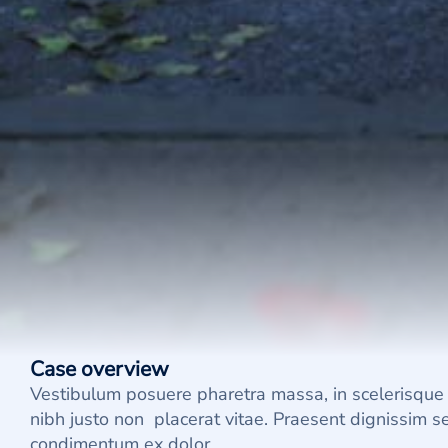
Case overview
Vestibulum posuere pharetra massa, in scelerisque 
nibh justo non placerat vitae. Praesent dignissim sem
condimentum ex dolor.