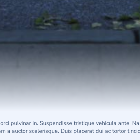
orci pulvinar in. Suspendisse tristique vehicula ante. 
 a auctor scelerisque. Duis placerat dui ac tortor tinci