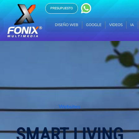
PRESUPUESTO
DISEÑO WEB
GOOGLE
VIDEOS
IA
HOSTING
DISEÑO WEB
GOOGLE
VIDEOS
IA
Websites
SMART LIVING