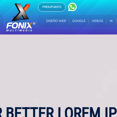
PRESUPUESTO
DISEÑO WEB
GOOGLE
VIDEOS
IA
HOSTING
DISEÑO WEB
GOOGLE
VIDEOS
IA
R BETTER LOREM 