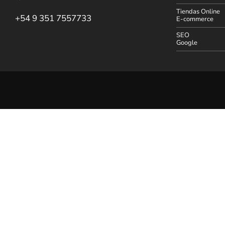
Tiendas Online
+54 9 351 7557733
E-commerce
SEO
Google