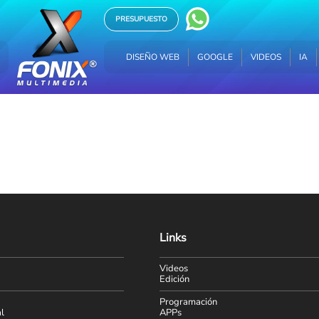
PRESUPUESTO
DISEÑO WEB
GOOGLE
VIDEOS
IA
HOSTING
DISEÑO WEB
GOOGLE
VIDEOS
IA
Links
Videos
Edición
Programación
l
APPs